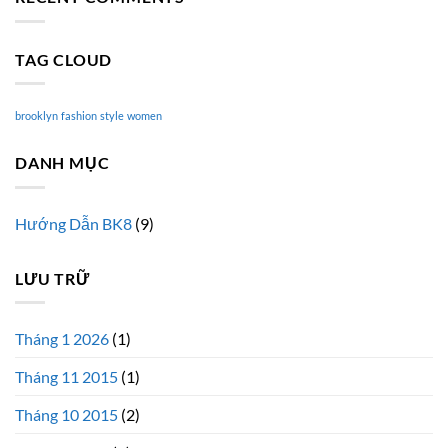
A
Video
Blog
Post
TAG CLOUD
brooklyn
fashion
style
women
DANH MỤC
Hướng Dẫn BK8
(9)
LƯU TRỮ
Tháng 1 2026
(1)
Tháng 11 2015
(1)
Tháng 10 2015
(2)